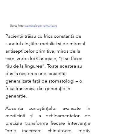
Sursa foto 
stomatologie-romania.ro
Pacienții trăiau cu frica constantă de 
sunetul cleștilor metalici și de mirosul 
antisepticelor primitive, miros de la 
care, vorba lui Caragiale, ”ți se făcea 
rău de la lingurea”. Toate acestea au 
dus la nașterea unei anxietăți 
generalizate față de stomatologi – o 
frică transmisă din generație în 
generație.
Absența cunoștințelor avansate în 
medicină și a echipamentelor de 
precizie transforma fiecare intervenție 
într-o încercare chinuitoare, motiv 