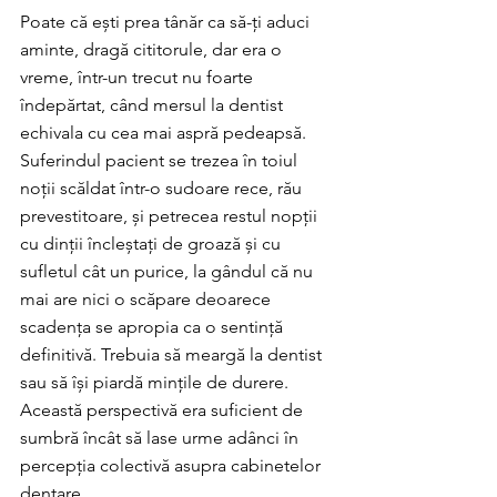
Poate că ești prea tânăr ca să-ți aduci 
aminte, dragă cititorule, dar era o 
vreme, într-un trecut nu foarte 
îndepărtat, când mersul la dentist 
echivala cu cea mai aspră pedeapsă. 
Suferindul pacient se trezea în toiul 
noții scăldat într-o sudoare rece, rău 
prevestitoare, și petrecea restul nopții 
cu dinții încleștați de groază și cu 
sufletul cât un purice, la gândul că nu 
mai are nici o scăpare deoarece 
scadența se apropia ca o sentință 
definitivă. Trebuia să meargă la dentist 
sau să își piardă mințile de durere. 
Această perspectivă era suficient de 
sumbră încât să lase urme adânci în 
percepția colectivă asupra cabinetelor 
dentare.