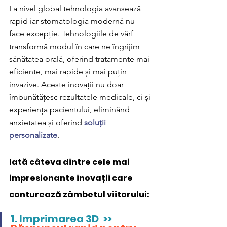
La nivel global tehnologia avansează 
rapid iar stomatologia modernă nu 
face excepție. Tehnologiile de vârf 
transformă modul în care ne îngrijim 
sănătatea orală, oferind tratamente mai 
eficiente, mai rapide și mai puțin 
invazive. Aceste inovații nu doar 
îmbunătățesc rezultatele medicale, ci și 
experiența pacientului, eliminând 
anxietatea și oferind 
soluții 
personalizate
.
Iată câteva dintre cele mai 
impresionante inovații care 
conturează zâmbetul viitorului:
1. Imprimarea 3D  >>  