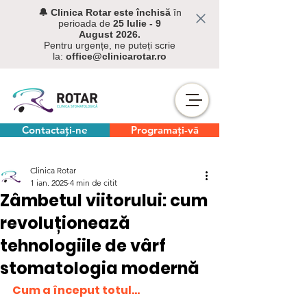
🔔 C
linica Rotar este închisă
în
perioada de
25 Iulie - 9
August
2026.
Pentru urgențe, ne puteți scrie
la:
office@clinicarotar.ro
Contactați-ne
Programați-vă
Clinica Rotar
1 ian. 2025
4 min de citit
Zâmbetul viitorului: cum
revoluționează
tehnologiile de vârf
stomatologia modernă
Cum a început totul...