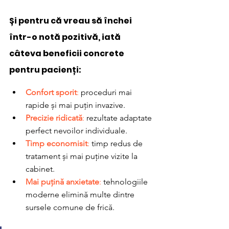
Și pentru că vreau să închei 
într-o notă pozitivă, iată 
câteva beneficii concrete 
pentru pacienți
:
Confort sporit
:
 proceduri mai 
rapide și mai puțin invazive.
Precizie ridicată
:
 rezultate adaptate 
perfect nevoilor individuale.
Timp economisit
:
 timp redus de 
tratament și mai puține vizite la 
cabinet.
Mai puțină anxietate
:
 tehnologiile 
moderne elimină multe dintre 
sursele comune de frică.