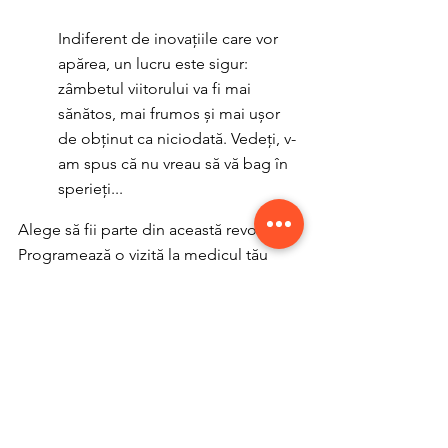
Indiferent de inovațiile care vor 
apărea, un lucru este sigur: 
zâmbetul viitorului va fi mai 
sănătos, mai frumos și mai ușor 
de obținut ca niciodată.
Vedeți, v-
am spus că nu vreau să vă bag în 
sperieți...
Alege să fii parte din această revoluție! 
Programează o vizită la medicul tău 
stomatolog și descoperă cum 
tehnologia modernă poate transforma 
sănătatea și aspectul zâmbetului tău.
Te așteptăm cu drag la Clinica Rotar!