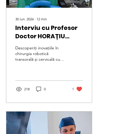
30 iun. 2026
∙
12
min
Interviu cu Profesor
Doctor HORAȚIU
ROTAR despre
Descoperiți inovațiile în
chirurgia robotică
chirurgia robotică
transorală și cervicală cu
Prof. Dr. Horațiu Rotar.
Aflați cum chirurgia
robotică transformă
stomatologia.
218
0
1