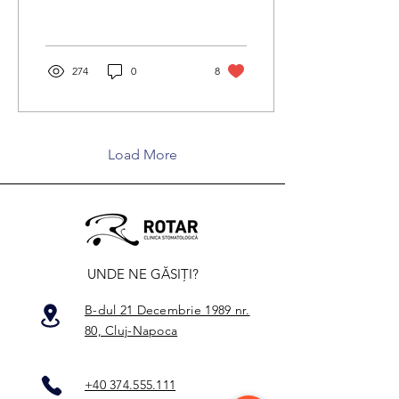
pedodonție la Clinica
urgențele dentare eficient.
Rotar
274
0
8
Load More
UNDE NE GĂSIȚI?
B-dul 21 Decembrie 1989 nr.
80, Cluj-Napoca
+40 374.555.111