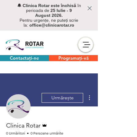
🔔 C
linica Rotar este închisă
în
perioada de
25 Iulie - 9
August
2026.
Pentru urgențe, ne puteți scrie
la:
office@clinicarotar.ro
Contactați-ne
Programați-vă
Mai multe acțiuni
Urmărește
Admin
Clinica Rotar
0 Urmăritori
0 Persoane urmărite