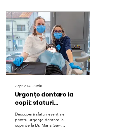
7 apr. 2026
∙
8
min
Urgențe dentare la
copii: sfaturi
esențiale de la dr.
Descoperă sfaturi esențiale
Maria Gavriș, medic
pentru urgențe dentare la
copii de la Dr. Maria Gavriș.
specialist
Aflați cum să gestionați