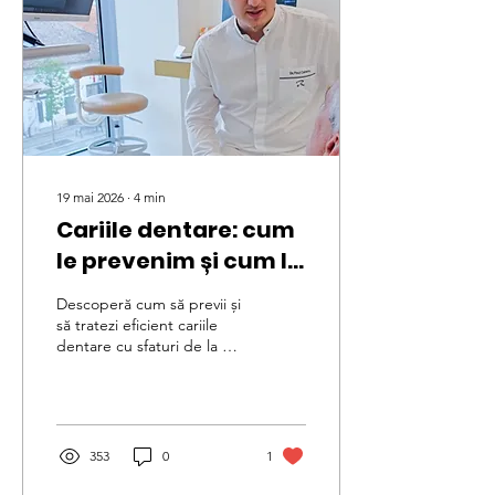
19 mai 2026
∙
4
min
Cariile dentare: cum
le prevenim și cum le
tratăm eficient?
Descoperă cum să previi și
Interviu cu dr. Paul
să tratezi eficient cariile
dentare cu sfaturi de la Dr.
Ciobanu
Paul Ciobanu. Învață
despre cariile dentare și
soluții!
353
0
1