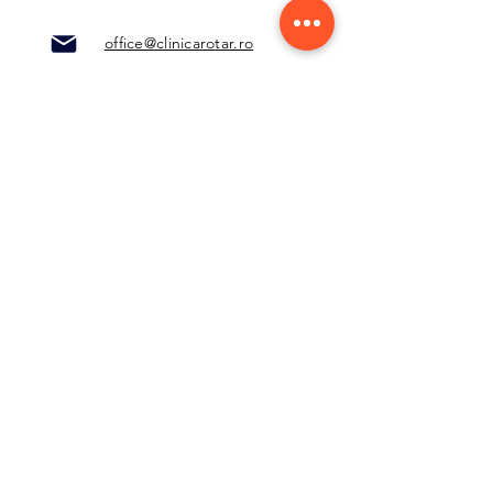
office@clinicarotar.ro
Pentru înscriere
cursuri/CV-uri
recrutare posturi Cariere
,
trimiteți mail la:
office@bunidegura.ro
Alte departamente:
radiologie@clinicarotar.ro
centruldedurere@clinicarotar.r
o
contabilitate@clinicarotar.ro
furnizori@clinicarotar.ro
PROGRAMUL NOSTRU