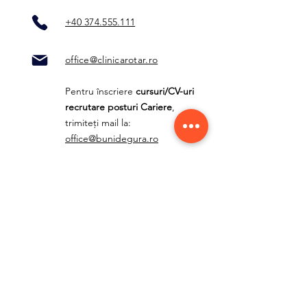
+40 374.555.111
office@clinicarotar.ro
Pentru înscriere
cursuri/CV-uri
recrutare posturi Cariere
,
trimiteți mail la:
office@bunidegura.ro
Alte departamente:
radiologie@clinicarotar.ro
centruldedurere@clinicarotar.r
o
contabilitate@clinicarotar.ro
furnizori@clinicarotar.ro