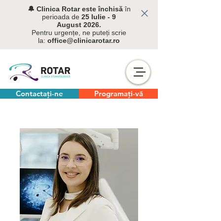
🔔 C
linica Rotar este închisă
în
perioada de
25 Iulie - 9
August
2026.
Pentru urgențe, ne puteți scrie
la:
office@clinicarotar.ro
Contactați-ne
Programați-vă