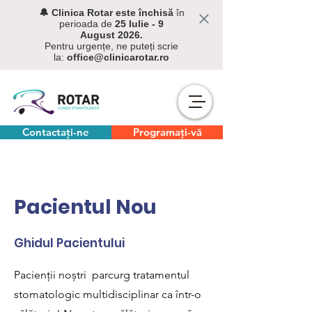
🔔 C
linica Rotar este închisă
în
perioada de
25 Iulie - 9
August
2026.
Pentru urgențe, ne puteți scrie
la:
office@clinicarotar.ro
Contactați-ne
Programați-vă
Pacientul Nou
Ghidul Pacientului
Pacienții noștri parcurg tratamentul
stomatologic multidisciplinar ca într-o