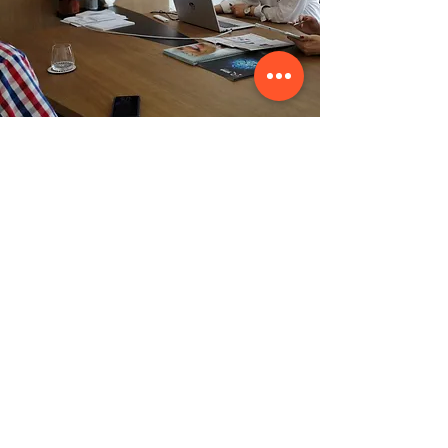
Prezentarea
Diagnosticului și a
Planului de Tratament
În cele din urmă, prezentăm
diagnosticul și planul de tratament
pacientului, împreună cu costurile
estimative. Cu această ocazie, vom