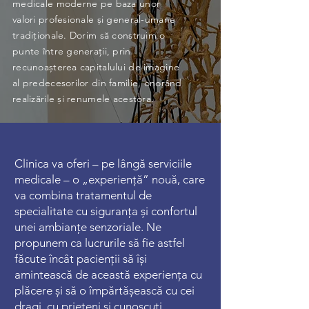
medicale moderne pe baza unor
valori profesionale și general-umane
tradiționale. Dorim să construim o
punte între generații, prin
recunoașterea capitalului de imagine
al predecesorilor din familie, onorând
realizările și renumele acestora.
Clinica va oferi – pe lângă serviciile
medicale – o „experiență” nouă, care
va combina tratamentul de
specialitate cu siguranța și confortul
unei ambianțe senzoriale. Ne
propunem ca lucrurile să fie astfel
făcute încât pacienții să își
amintească de această experiența cu
plăcere și să o împărtășească cu cei
dragi, cu prieteni și cunoscuți.