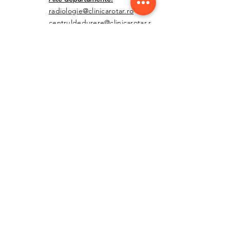
radiologie@clinicarotar.ro
centruldedurere@clinicarotar.r
o
contabilitate@clinicarotar.ro
furnizori@clinicarotar.ro
PROGRAMUL NOSTRU
Luni - Joi: 8:00 - 21:00
Vineri: 8:00 - 20:00
Sâmbătă - Duminică: închis
Politică de confidențialitate
Termeni și Condiții