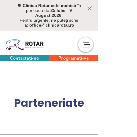
🔔 C
linica Rotar este închisă
în
perioada de
25 Iulie - 9
August
2026.
Pentru urgențe, ne puteți scrie
la:
office@clinicarotar.ro
Contactați-ne
Programați-vă
Parteneriate