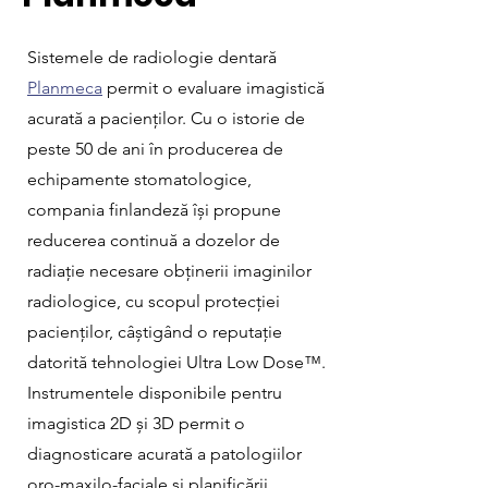
Sistemele de radiologie dentară
Planmeca
permit o evaluare imagistică
acurată a pacienților. Cu o istorie de
peste 50 de ani în producerea de
echipamente stomatologice,
compania finlandeză își propune
reducerea continuă a dozelor de
radiație necesare obținerii imaginilor
radiologice, cu scopul protecției
pacienților, câștigând o reputație
datorită tehnologiei Ultra Low Dose™.
Instrumentele disponibile pentru
imagistica 2D și 3D permit o
diagnosticare acurată a patologiilor
oro-maxilo-faciale și planificării