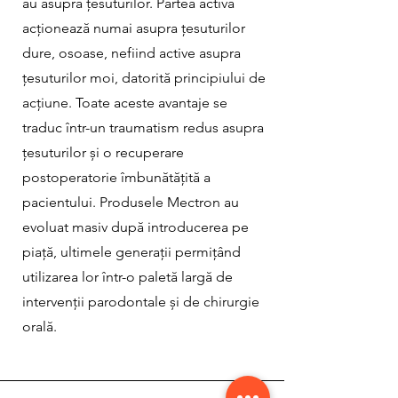
au asupra țesuturilor. Partea activă
acționează numai asupra țesuturilor
dure, osoase, nefiind active asupra
țesuturilor moi, datorită principiului de
acțiune. Toate aceste avantaje se
traduc într-un traumatism redus asupra
țesuturilor și o recuperare
postoperatorie îmbunătățită a
pacientului. Produsele Mectron au
evoluat masiv după introducerea pe
piață, ultimele generații permițând
utilizarea lor într-o paletă largă de
intervenții parodontale și de chirurgie
orală.