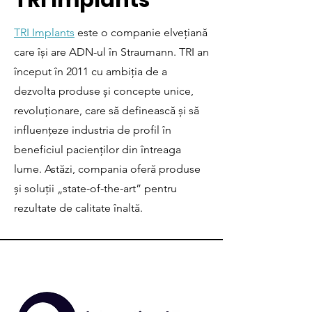
TRI Implants
TRI Implants
este o companie elvețiană
care își are ADN-ul în Straumann. TRI an
început în 2011 cu ambiția de a
dezvolta produse și concepte unice,
revoluționare, care să definească și să
influențeze industria de profil în
beneficiul pacienților din întreaga
lume. Astăzi, compania oferă produse
și soluții „state-of-the-art” pentru
rezultate de calitate înaltă.