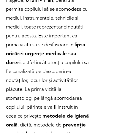
fragedă,
6 luni - 1 an
, pentru a
permite copilului să se acomodeze cu
mediul, instrumentele, tehnicile și
medicii, toate reprezentând noutăți
pentru acesta. Este important ca
prima vizită să se desfășoare în
lipsa
oricărei urgențe medicale sau
dureri
, astfel încât atenția copilului să
fie canalizată pe descoperirea
noutăților, jocurilor și activităților
plăcute. La prima vizită la
stomatolog, pe lângă acomodarea
copilului, părintele va fi instruit în
ceea ce privește
metodele de igienă
orală
, dietă, metodele de
prevenție