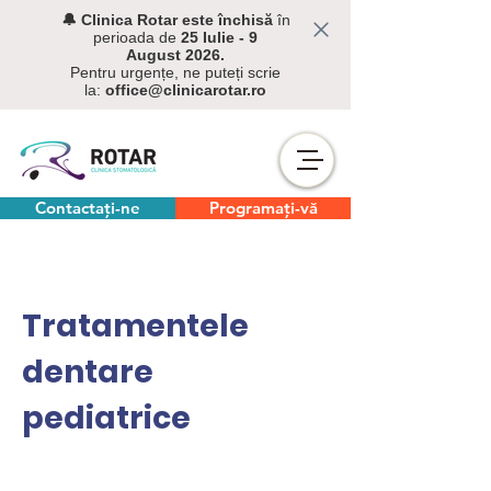
🔔 C
linica Rotar este închisă
în
perioada de
25 Iulie - 9
August
2026.
Pentru urgențe, ne puteți scrie
la:
office@clinicarotar.ro
Contactați-ne
Programați-vă
Tratamentele
dentare
pediatrice