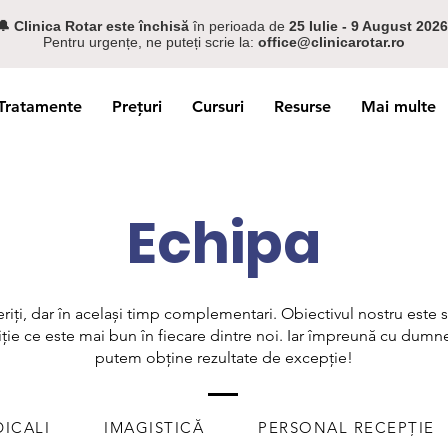
🔔 C
linica Rotar este închisă
în perioada de
25 Iulie - 9 August
2026
Pentru urgențe, ne puteți scrie la:
office@clinicarotar.ro
Tratamente
Prețuri
Cursuri
Resurse
Mai multe
Echipa
riți, dar în același timp complementari. Obiectivul nostru este
iție ce este mai bun în fiecare dintre noi. Iar împreună cu dumn
putem obține rezultate de excepție!
DICALI
IMAGISTICĂ
PERSONAL RECEPȚIE