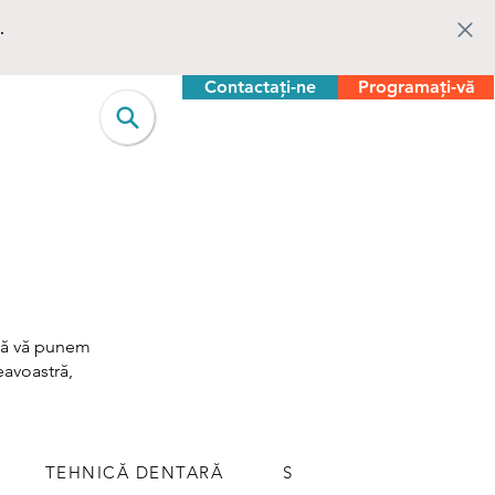
.
Contactați-ne
Programați-vă
 să vă punem
eavoastră,
TEHNICĂ DENTARĂ
SUPORT LOGISTIC