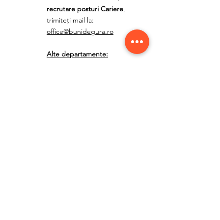
recrutare posturi Cariere
,
trimiteți mail la:
office@bunidegura.ro
Alte departamente:
radiologie@clinicarotar.ro
centruldedurere@clinicarotar.r
o
contabilitate@clinicarotar.ro
furnizori@clinicarotar.ro
PROGRAMUL NOSTRU
Luni - Joi: 8:00 - 21:00
Vineri: 8:00 - 20:00
Sâmbătă - Duminică: închis