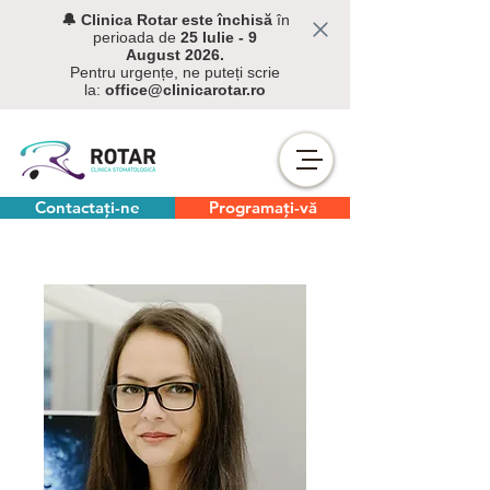
🔔 C
linica Rotar este închisă
în
perioada de
25 Iulie - 9
August
2026.
Pentru urgențe, ne puteți scrie
la:
office@clinicarotar.ro
Contactați-ne
Programați-vă