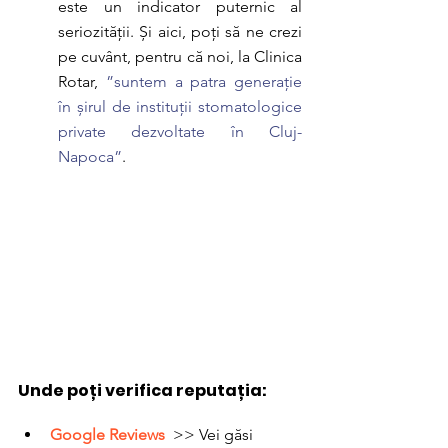
este un indicator puternic al 
seriozității. Și aici, poți să ne crezi 
pe cuvânt, pentru că noi, la Clinica 
Rotar, 
”suntem a patra generație 
în șirul de instituții stomatologice 
private dezvoltate în Cluj-
Napoca”
.
Unde poți verifica reputația:
Google Reviews
  >> Vei găsi 