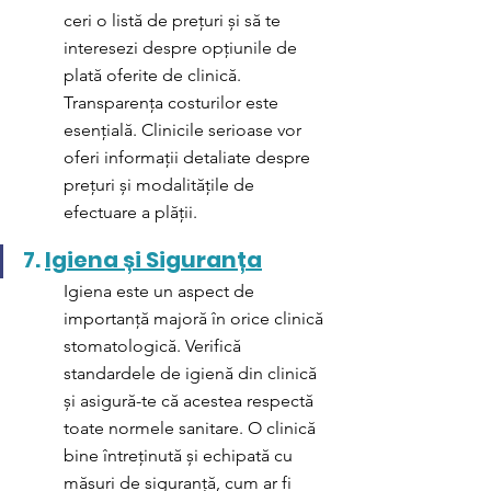
ceri o listă de prețuri și să te 
interesezi despre opțiunile de 
plată oferite de clinică. 
Transparența costurilor este 
esențială. Clinicile serioase vor 
oferi informații detaliate despre 
prețuri și modalitățile de 
efectuare a plății.
7. 
Igiena și Siguranța
Igiena este un aspect de 
importanță majoră în orice clinică 
stomatologică. Verifică 
standardele de igienă din clinică 
și asigură-te că acestea respectă 
toate normele sanitare. O clinică 
bine întreținută și echipată cu 
măsuri de siguranță, cum ar fi 