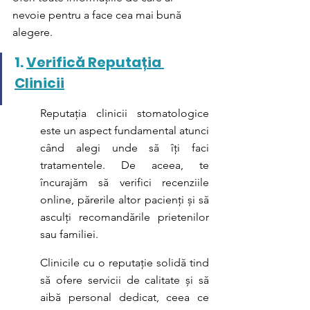
nevoie pentru a face cea mai bună 
alegere.
1.
Verific
ă
 Reputa
ț
ia 
Clinicii
Reputația clinicii stomatologice 
este un aspect fundamental atunci 
când alegi unde să îți faci 
tratamentele. De aceea, te 
încurajăm să verifici recenziile 
online, părerile altor pacienți și să 
asculți recomandările prietenilor 
sau familiei.
Clinicile cu o reputație solidă tind 
să ofere servicii de calitate și să 
aibă personal dedicat, ceea ce 