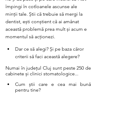
împingi în cotloanele ascunse ale 
minții tale. Știi că trebuie să mergi la 
dentist, ești conștient că ai amânat 
această problemă prea mult și acum e 
momentul să acționezi.
Dar ce să alegi? Și pe baza căror 
criterii să faci această alegere? 
Numai în județul Cluj sunt peste 250 de 
cabinete și clinici stomatologice... 
Cum știi care e cea mai bună 
pentru tine?