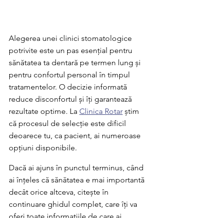
Alegerea unei clinici stomatologice 
potrivite este un pas esențial pentru 
sănătatea ta dentară pe termen lung și 
pentru confortul personal în timpul 
tratamentelor. O decizie informată 
reduce disconfortul și îți garantează 
rezultate optime. La 
Clinica Rotar
 știm 
că procesul de selecție este dificil 
deoarece tu, ca pacient, ai numeroase 
opțiuni disponibile.
Dacă ai ajuns în punctul terminus, când 
ai înțeles că sănătatea e mai importantă 
decât orice altceva, citește în 
continuare ghidul complet, care îți va 
oferi toate informațiile de care ai 