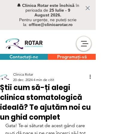
🔔 C
linica Rotar este închisă
în
perioada de
25 Iulie - 9
August
2026.
Pentru urgențe, ne puteți scrie
la:
office@clinicarotar.ro
Contactați-ne
Programați-vă
Clinica Rotar
20 dec. 2024
4 min de citit
Știi cum să-ți alegi
clinica stomatologică
ideală? Te ajutăm noi cu
un ghid complet
Gata! Te-ai săturat de acest gând care 
nu-ți dă pace și pe care încerci să-l tot 