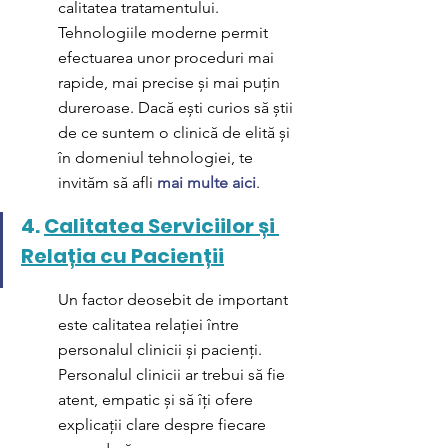
calitatea tratamentului. 
Tehnologiile moderne permit 
efectuarea unor proceduri mai 
rapide, mai precise și mai puțin 
dureroase. Dacă ești curios să știi 
de ce suntem o clinică de elită și 
în domeniul tehnologiei, te 
invităm să afli 
mai multe aici
.
4. 
Calitatea Serviciilor și 
Relația cu Pacienții
Un factor deosebit de important 
este calitatea relației între 
personalul clinicii și pacienți. 
Personalul clinicii ar trebui să fie 
atent, empatic și să îți ofere 
explicații clare despre fiecare 