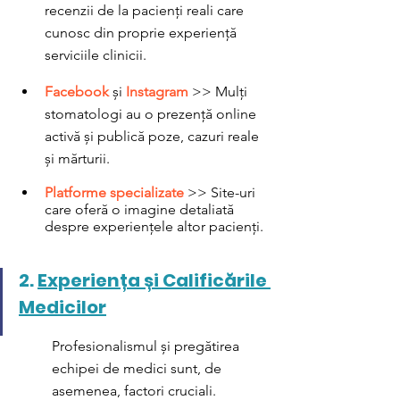
recenzii de la pacienți reali care 
cunosc din proprie experiență 
serviciile clinicii.
Facebook 
și 
Instagram 
>> Mulți 
stomatologi au o prezență online 
activă și publică poze, cazuri reale 
și mărturii.
Platforme specializate
 >> Site-uri 
care oferă o imagine detaliată 
despre experiențele altor pacienți.
2. 
Experiența și Calificările 
Medicilor
Profesionalismul și pregătirea 
echipei de medici sunt, de 
asemenea, factori cruciali. 