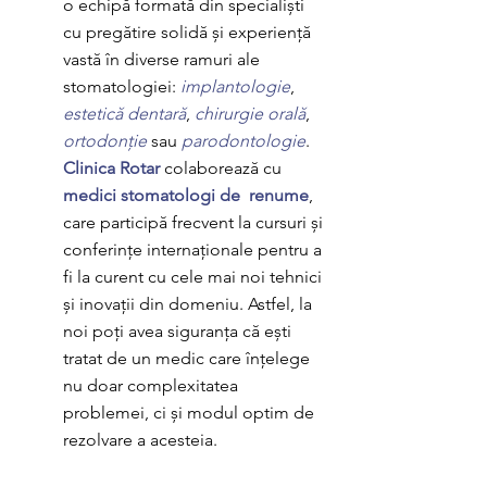
o echipă formată din specialiști 
cu pregătire solidă și experiență 
vastă în diverse ramuri ale 
stomatologiei: 
implantologie
, 
estetică dentară
, 
chirurgie orală
, 
ortodonție 
sau 
parodontologie
. 
Clinica Rotar
 colaborează cu 
medici stomatologi de  renume
, 
care participă frecvent la cursuri și 
conferințe internaționale pentru a 
fi la curent cu cele mai noi tehnici 
și inovații din domeniu. Astfel, la 
noi poți avea siguranța că ești 
tratat de un medic care înțelege 
nu doar complexitatea 
problemei, ci și modul optim de 
rezolvare a acesteia.