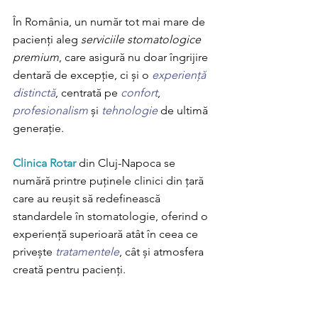
În România, un număr tot mai mare de 
pacienți aleg 
serviciile stomatologice 
premium
, care asigură nu doar îngrijire 
dentară de excepție, ci și o 
experiență 
distinctă
, centrată pe 
confort
, 
profesionalism 
și 
tehnologie 
de ultimă 
generație.
Clinica Rotar
 din Cluj-Napoca se 
numără printre puținele clinici din țară 
care au reușit să redefinească 
standardele în stomatologie, oferind o 
experiență superioară atât în ceea ce 
privește 
tratamentele
, cât și atmosfera 
creată pentru pacienți.