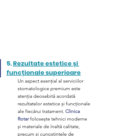
5. 
Rezultate estetice și 
funcționale superioare
Un aspect esențial al serviciilor 
stomatologice premium este 
atenția deosebită acordată 
rezultatelor estetice și funcționale 
ale fiecărui tratament. 
Clinica 
Rotar
 folosește tehnici moderne 
și materiale de înaltă calitate, 
precum și cunoștințele de 