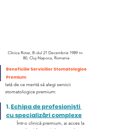
Clinica Rotar, B-dul 21 Decembrie 1989 nr. 
80, Cluj-Napoca, Romania
Beneficiile Serviciilor Stomatologice 
Premium
Iată de ce merită să alegi servicii 
stomatologice premium:
1. 
Echipa de profesioniști 
cu specializări complexe
Într-o clinică premium, ai acces la 